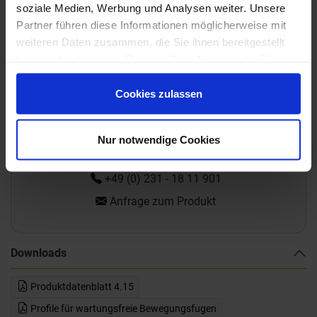
soziale Medien, Werbung und Analysen weiter. Unsere
Partner führen diese Informationen möglicherweise mit
weiteren Daten zusammen, die Sie ihnen bereitgestellt
haben oder die sie im Rahmen Ihrer Nutzung der Dienste
gesammelt haben.
Cookies zulassen
Wünschen Sie eine Beratung?
Unsere Experten sind für Sie da:
Mo. - Fr. 09.00 - 18.00 Uhr
Nur notwendige Cookies
Sa 10.00 - 13.00 Uhr
+49 (0) 231 - 18 11 901
Anfrage zum Produkt
Downloads
Produktdatenblatt 4.15
Profile für wartungsfreie Bewegungsfugen