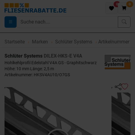
0
0
Startseite
Marken
Schlüter Systems
Artikelnummer 
Schlüter Systems
DILEX-HKS-E V4A
Hohlkehlprofil Edelstahl V4A GS - Graphitschwarz
Höhe: 10 mm Länge: 2,5 m
Artikelnummer: HKSV4AU10/O7GS