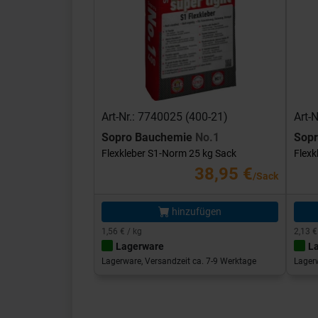
Art-Nr.: 7740025 (400-21)
Art-
Sopro Bauchemie
No.1
Sop
Flexkleber S1-Norm 25 kg Sack
Flexk
38,95 €
/Sack
hinzufügen
1,56 € / kg
2,13 €
Lagerware
L
Lagerware, Versandzeit ca. 7-9 Werktage
Lagerw