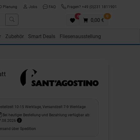
D Planung
Jobs
FAQ
Fragen? +49 (0)231 1811901
0
0
0,00 €
r
Zubehör
Smart Deals
Fliesenausstellung
tt
stellzeit 10-15 Werktage, Versandzeit 7-9 Werktage
Bei heutiger Bestellung und Bezahlung verfügbar ab:
7.08.2026
ersand über Spedition