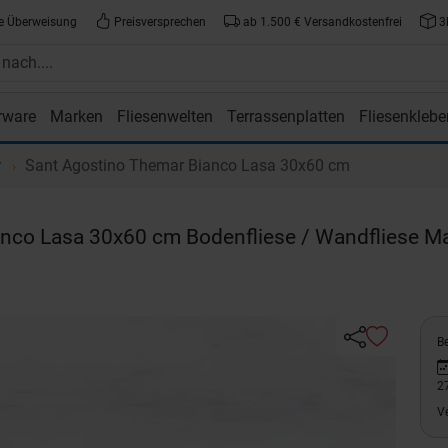
e Überweisung
Preisversprechen
ab 1.500 € Versandkostenfrei
3
rware
Marken
Fliesenwelten
Terrassenplatten
Fliesenklebe
atte.de
r
Sant Agostino Themar Bianco Lasa 30x60 cm
anco Lasa 30x60 cm Bodenfliese / Wandfliese Ma
Be
2
V