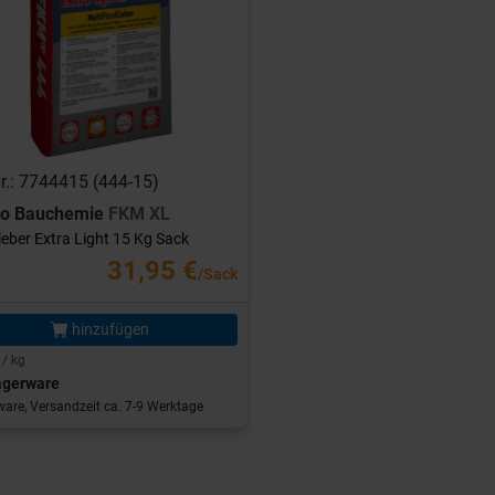
Nr.: 7744415 (444-15)
ro Bauchemie
FKM XL
leber Extra Light 15 Kg Sack
31,95 €
/Sack
hinzufügen
 / kg
agerware
are, Versandzeit ca. 7-9 Werktage