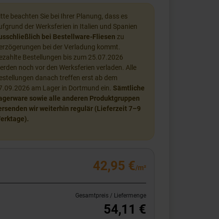
itte beachten Sie bei Ihrer Planung, dass es
ufgrund der Werksferien in Italien und Spanien
usschließlich bei Bestellware-Fliesen
zu
erzögerungen bei der Verladung kommt.
ezahlte Bestellungen bis zum 25.07.2026
erden noch vor den Werksferien verladen. Alle
estellungen danach treffen erst ab dem
7.09.2026 am Lager in Dortmund ein.
Sämtliche
agerware sowie alle anderen Produktgruppen
ersenden wir weiterhin regulär (Lieferzeit 7–9
erktage).
42,95 €
/m²
Gesamtpreis / Liefermenge
54,11 €