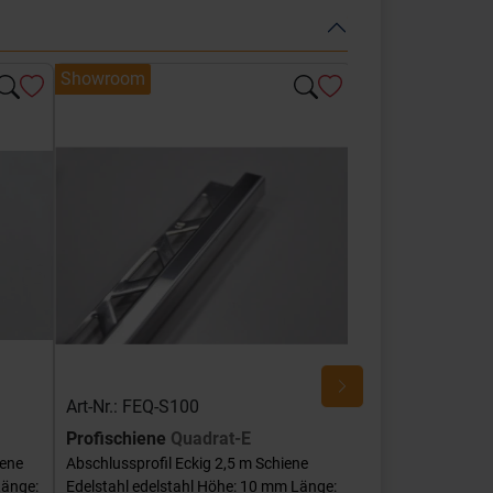
Showroom
Showroom
Art-Nr.: FEQ-S100
Art-Nr.: FEQ-SG
Profischiene
Quadrat-E
Profischiene
Qu
iene
Abschlussprofil Eckig 2,5 m Schiene
Abschlussprofil Ec
Länge:
Edelstahl edelstahl Höhe: 10 mm Länge:
Edelstahl edelstah