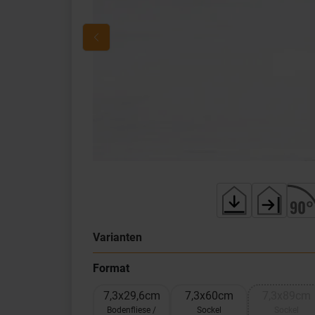
Varianten
Format
7,3x29,6cm
7,3x60cm
7,3x89cm
Bodenfliese /
Sockel
Sockel