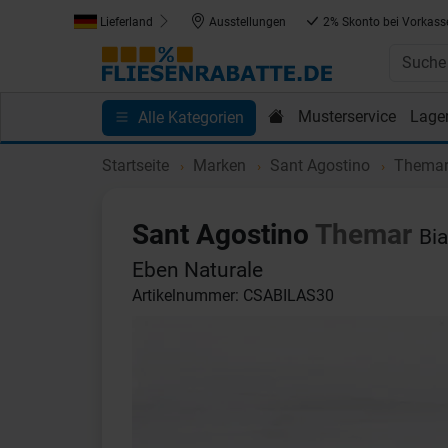
Lieferland
Ausstellungen
2% Skonto bei Vorkass
Musterservice
Lage
Alle Kategorien
Kundenprojekte
Blog
Einkaufen bei Fliesenrab
Startseite
Marken
Sant Agostino
Thema
Sant Agostino
Themar
Bi
Eben Naturale
Artikelnummer: CSABILAS30