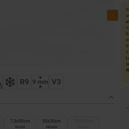
B
a
a
V
B
w
B
0
L
v
W
7,3x90cm
30x30cm
30x30cm
Sockel
Mosaik
Mosaik