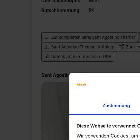
Oberflächenoptik
Matt
Rutschhemmung
R9
Zur kompletten Serie
Sant Agostino Themar
Sant Agostino Themar - Katalog
Zur Her
Datenblatt herunterladen - PDF
Sant Agostino Themar Impressionen
Zustimmung
Diese Webseite verwendet 
Wir verwenden Cookies, um I
Previous