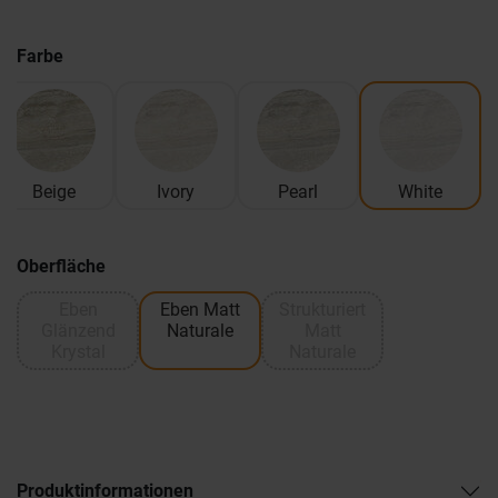
Farbe
Beige
Ivory
Pearl
White
Oberfläche
Eben
Eben Matt
Strukturiert
Glänzend
Naturale
Matt
Krystal
Naturale
Produktinformationen