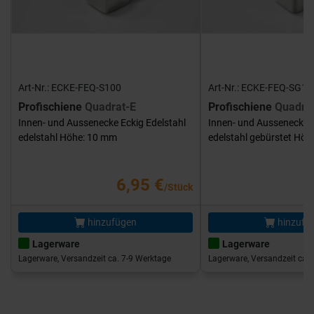
Art-Nr.: ECKE-FEQ-S100
Art-Nr.: ECKE-FEQ-SG10
Profischiene
Quadrat-E
Profischiene
Quadra
Innen- und Aussenecke Eckig Edelstahl
Innen- und Aussenecke E
edelstahl Höhe: 10 mm
edelstahl gebürstet Hö
6,95 €
/Stück
hinzufügen
hinzufü
Lagerware
Lagerware
Lagerware, Versandzeit ca. 7-9 Werktage
Lagerware, Versandzeit ca. 