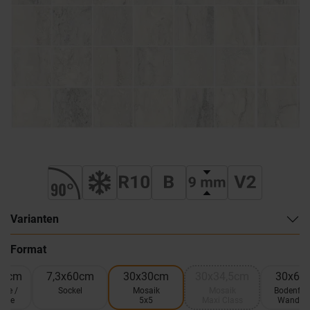
Varianten
Format
,6cm
7,3x60cm
30x30cm
30x34,5cm
30x60
ese /
Sockel
Mosaik
Mosaik
Bodenflie
iese
5x5
Maxi Class
Wandfli