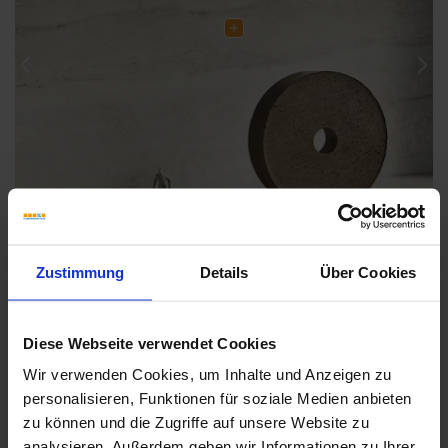
Previous
Nex
Zustimmung
Details
Über Cookies
Diese Webseite verwendet Cookies
Wir verwenden Cookies, um Inhalte und Anzeigen zu
Weitere Serien von Sant Agostino
personalisieren, Funktionen für soziale Medien anbieten
zu können und die Zugriffe auf unsere Website zu
analysieren. Außerdem geben wir Informationen zu Ihrer