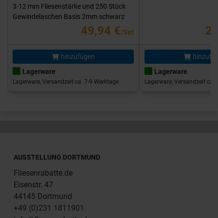
3-12 mm Fliesenstärke und 250 Stück
Gewindelaschen Basis 2mm schwarz
49,94 €
25
/Set
hinzufügen
hinzufü
Lagerware
Lagerware
Lagerware, Versandzeit ca. 7-9 Werktage
Lagerware, Versandzeit ca. 
AUSSTELLUNG DORTMUND
Fliesenrabatte.de
Eisenstr. 47
44145 Dortmund
+49 (0)231 1811901