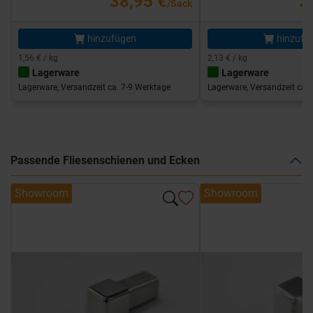
38,95 €
3
/Sack
hinzufügen
hinzufü
1,56 € / kg
2,13 € / kg
Lagerware
Lagerware
Lagerware, Versandzeit ca. 7-9 Werktage
Lagerware, Versandzeit ca. 
Passende Fliesenschienen und Ecken
Showroom
Showroom