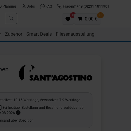
D Planung
Jobs
FAQ
Fragen? +49 (0)231 1811901
0
0
0,00 €
r
Zubehör
Smart Deals
Fliesenausstellung
Eben
stellzeit 10-15 Werktage, Versandzeit 7-9 Werktage
Bei heutiger Bestellung und Bezahlung verfügbar ab:
9.08.2026
ersand über Spedition