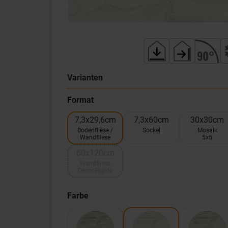
Varianten
Format
7,3x29,6cm
7,3x60cm
30x30cm
Bodenfliese /
Sockel
Mosaik
Wandfliese
5x5
60x120cm
Wandfliese
Decor Rigato
Farbe