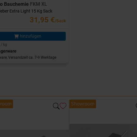
ro Bauchemie
FKM XL
leber Extra Light 15 Kg Sack
31,95 €
/Sack
hinzufügen
 / kg
agerware
are, Versandzeit ca. 7-9 Werktage
room
Showroom