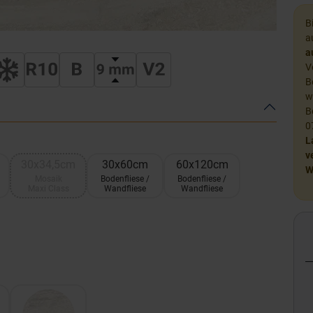
B
a
a
V
B
w
B
0
L
v
30x34,5cm
30x60cm
60x120cm
W
Mosaik
Bodenfliese /
Bodenfliese /
Maxi Class
Wandfliese
Wandfliese