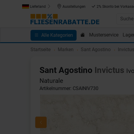
Lieferland
Ausstellungen
2% Skonto bei Vorkass
Musterservice
Lage
Alle Kategorien
Kundenprojekte
Blog
Einkaufen bei Fliesenrab
Startseite
Marken
Sant Agostino
Invictu
Sant Agostino
Invictus
Iv
Naturale
Artikelnummer: CSAINIV730