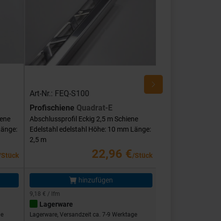
Art-Nr.: FEQ-S100
Art-Nr.: FEQ-SG
Profischiene
Quadrat-E
Profischiene
Qu
iene
Abschlussprofil Eckig 2,5 m Schiene
Abschlussprofil Ec
Länge:
Edelstahl edelstahl Höhe: 10 mm Länge:
Edelstahl edelstah
2,5 m
mm Länge: 2,5 m
22,96 €
/Stück
/Stück
hinzufügen
hi
9,18 € / lfm
11,58 € / lfm
Lagerware
Lagerware
ge
Lagerware, Versandzeit ca. 7-9 Werktage
Lagerware, Versandze