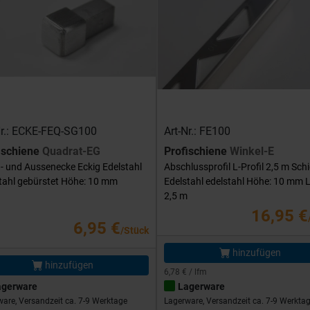
Nr.: ECKE-FEQ-SG100
Art-Nr.: FE100
ischiene
Quadrat-EG
Profischiene
Winkel-E
- und Aussenecke Eckig Edelstahl
Abschlussprofil L-Profil 2,5 m Sch
tahl gebürstet Höhe: 10 mm
Edelstahl edelstahl Höhe: 10 mm 
2,5 m
16,95 €
6,95 €
/Stück
hinzufügen
hinzufügen
6,78 € / lfm
agerware
Lagerware
are, Versandzeit ca. 7-9 Werktage
Lagerware, Versandzeit ca. 7-9 Werkta