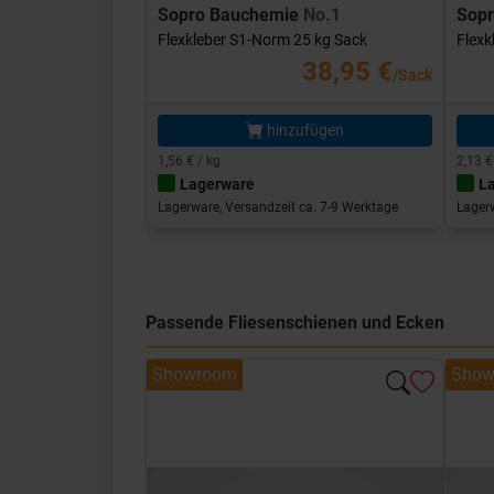
Sopro Bauchemie
No.1
Sop
Flexkleber S1-Norm 25 kg Sack
Flexk
38,95 €
/Sack
hinzufügen
1,56 € / kg
2,13 €
Lagerware
L
Lagerware, Versandzeit ca. 7-9 Werktage
Lagerw
Passende Fliesenschienen und Ecken
Showroom
Show