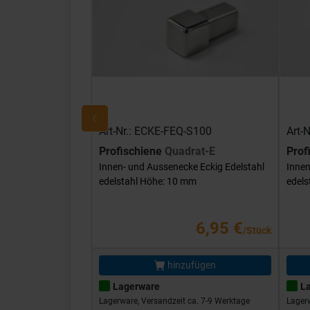
Art-Nr.: ECKE-FEQ-S100
Art-
Profischiene
Quadrat-E
Prof
Innen- und Aussenecke Eckig Edelstahl
Innen
edelstahl Höhe: 10 mm
edels
6,95 €
/Stück
hinzufügen
Lagerware
L
Lagerware, Versandzeit ca. 7-9 Werktage
Lagerw