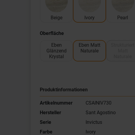
Beige
Ivory
Pearl
Oberfläche
Eben
Eben Matt
Strukturiert
Glänzend
Naturale
Matt
Krystal
Naturale
Produktinformationen
Artikelnummer
CSAINIV730
Hersteller
Sant Agostino
Serie
Invictus
Farbe
Ivory