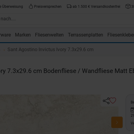
e Überweisung
Preisversprechen
ab 1.500 € Versandkostenfrei
3
rware
Marken
Fliesenwelten
Terrassenplatten
Fliesenklebe
atte.de
s
Sant Agostino Invictus Ivory 7.3x29.6 cm
ory 7.3x29.6 cm Bodenfliese / Wandfliese Matt 
Be
2
V