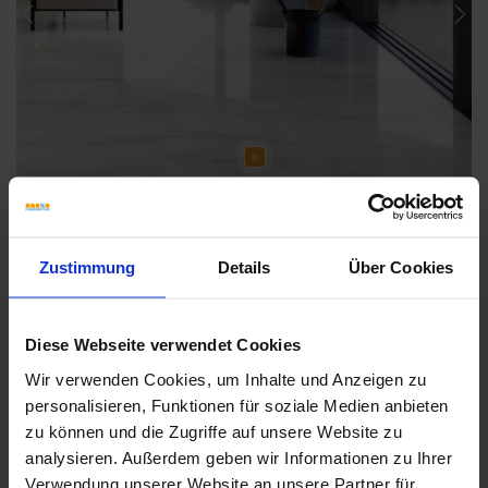
Previous
Nex
Zustimmung
Details
Über Cookies
Diese Webseite verwendet Cookies
Weitere Serien von Sant Agostino
Wir verwenden Cookies, um Inhalte und Anzeigen zu
personalisieren, Funktionen für soziale Medien anbieten
zu können und die Zugriffe auf unsere Website zu
analysieren. Außerdem geben wir Informationen zu Ihrer
Fliesenkleber
Verwendung unserer Website an unsere Partner für