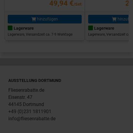
49,94 €
25
/Set
hinzufügen
hinzufü
Lagerware
Lagerware
Lagerware, Versandzeit ca. 7-9 Werktage
Lagerware, Versandzeit ca. 
AUSSTELLUNG DORTMUND
Fliesenrabatte.de
Eisenstr. 47
44145 Dortmund
+49 (0)231 1811901
info@fliesenrabatte.de