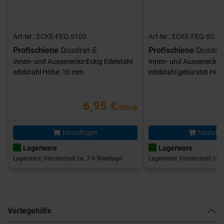
Art-Nr.: ECKE-FEQ-S100
Art-Nr.: ECKE-FEQ-SG10
Profischiene
Quadrat-E
Profischiene
Quadra
Innen- und Aussenecke Eckig Edelstahl
Innen- und Aussenecke E
edelstahl Höhe: 10 mm
edelstahl gebürstet Hö
6,95 €
/Stück
hinzufügen
hinzufü
Lagerware
Lagerware
Lagerware, Versandzeit ca. 7-9 Werktage
Lagerware, Versandzeit ca. 
Verlegehilfe