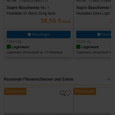
Art-Nr.: 7740025 (400-21)
Art-Nr.: 7744415 (444-1
Sopro Bauchemie
No.1
Sopro Bauchemie
FK
Flexkleber S1-Norm 25 kg Sack
Flexkleber Extra Light 1
38,95 €
3
/Sack
hinzufügen
hinzufü
1,56 € / kg
2,13 € / kg
Lagerware
Lagerware
Lagerware, Versandzeit ca. 7-9 Werktage
Lagerware, Versandzeit ca. 
Passende Fliesenschienen und Ecken
Showroom
Showroom