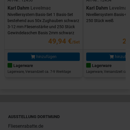
Karl Dahm
Levelmac
Karl Dahm
Levelmac
Nivelliersystem Basis-Set 1 Basis-Set
Nivelliersystem Basis-G
bestehend aus 50x Zughauben schwarz
250 Stück weiß
3-12 mm Fliesenstärke und 250 Stück
Gewindelaschen Basis 2mm schwarz
49,94 €
25
/Set
hinzufügen
hinzufü
Lagerware
Lagerware
Lagerware, Versandzeit ca. 7-9 Werktage
Lagerware, Versandzeit ca. 
AUSSTELLUNG DORTMUND
Fliesenrabatte.de