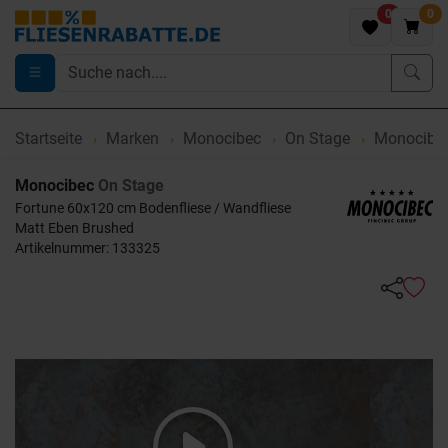
0
0
Startseite
Marken
Monocibec
On Stage
Monocibec
Monocibec
On Stage
Fortune 60x120 cm Bodenfliese / Wandfliese
Matt Eben Brushed
Artikelnummer: 133325