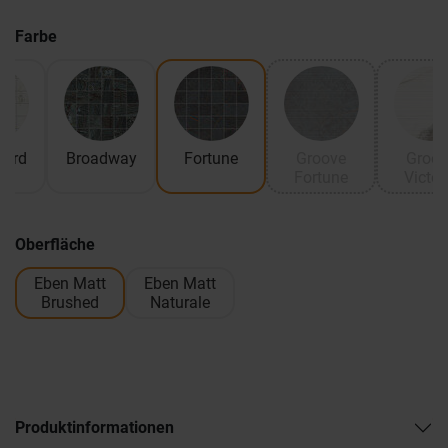
Farbe
vard
Broadway
Fortune
Groove
Groov
Fortune
Victor
Oberfläche
Eben Matt
Eben Matt
Brushed
Naturale
Produktinformationen