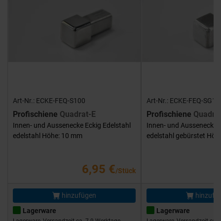
Art-Nr.: ECKE-FEQ-S100
Art-Nr.: ECKE-FEQ-SG10
Profischiene
Quadrat-E
Profischiene
Quadra
Innen- und Aussenecke Eckig Edelstahl
Innen- und Aussenecke E
edelstahl Höhe: 10 mm
edelstahl gebürstet Hö
6,95 €
/Stück
hinzufügen
hinzufü
Lagerware
Lagerware
Lagerware, Versandzeit ca. 7-9 Werktage
Lagerware, Versandzeit ca. 