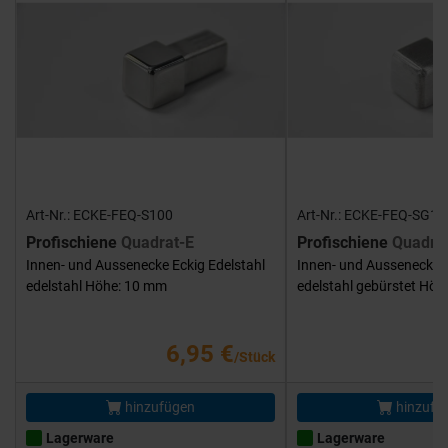
Art-Nr.: ECKE-FEQ-S100
Art-Nr.: ECKE-FEQ-SG10
Profischiene
Quadrat-E
Profischiene
Quadra
Innen- und Aussenecke Eckig Edelstahl
Innen- und Aussenecke E
edelstahl Höhe: 10 mm
edelstahl gebürstet Hö
6,95 €
/Stück
hinzufügen
hinzufü
Lagerware
Lagerware