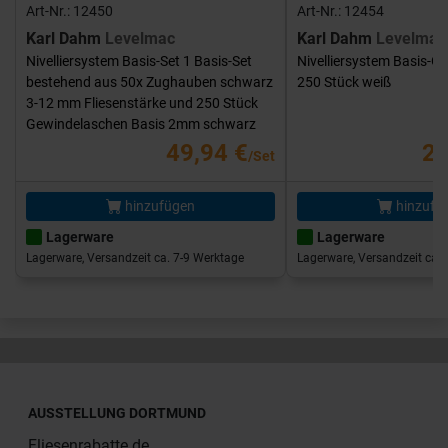
Art-Nr.: 12450
Art-Nr.: 12454
Karl Dahm
Levelmac
Karl Dahm
Levelmac
Nivelliersystem Basis-Set 1 Basis-Set
Nivelliersystem Basis-G
bestehend aus 50x Zughauben schwarz
250 Stück weiß
3-12 mm Fliesenstärke und 250 Stück
Gewindelaschen Basis 2mm schwarz
49,94 €
25
/Set
hinzufügen
hinzufü
Lagerware
Lagerware
Lagerware, Versandzeit ca. 7-9 Werktage
Lagerware, Versandzeit ca. 
AUSSTELLUNG DORTMUND
Fliesenrabatte.de