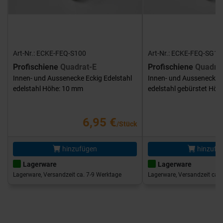
Art-Nr.: ECKE-FEQ-S100
Art-Nr.: ECKE-FEQ-SG10
Profischiene
Quadrat-E
Profischiene
Quadra
Innen- und Aussenecke Eckig Edelstahl
Innen- und Aussenecke E
edelstahl Höhe: 10 mm
edelstahl gebürstet Hö
6,95 €
/Stück
hinzufügen
hinzufü
Lagerware
Lagerware
Lagerware, Versandzeit ca. 7-9 Werktage
Lagerware, Versandzeit ca. 