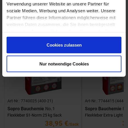
Fliesenkleber
Verwendung unserer Website an unsere Partner für
soziale Medien, Werbung und Analysen weiter. Unsere
Showroom
Showroom
Partner führen diese Informationen möglicherweise mit
weiteren Daten zusammen, die Sie ihnen bereitgestellt
haben oder die sie im Rahmen Ihrer Nutzung der Dienste
gesammelt haben.
Cookies zulassen
Nur notwendige Cookies
Art-Nr.: 7740025 (400-21)
Art-Nr.: 7744415 (444-1
Sopro Bauchemie
No.1
Sopro Bauchemie
FK
Flexkleber S1-Norm 25 kg Sack
Flexkleber Extra Light 1
38,95 €
3
/Sack