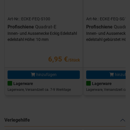
Art-Nr.: ECKE-FEQ-S100
Art-Nr.: ECKE-FEQ-SG10
Profischiene
Quadrat-E
Profischiene
Quadra
Innen- und Aussenecke Eckig Edelstahl
Innen- und Aussenecke E
edelstahl Höhe: 10 mm
edelstahl gebürstet Hö
6,95 €
/Stück
hinzufügen
hinzufü
Lagerware
Lagerware
Lagerware, Versandzeit ca. 7-9 Werktage
Lagerware, Versandzeit ca. 
Verlegehilfe