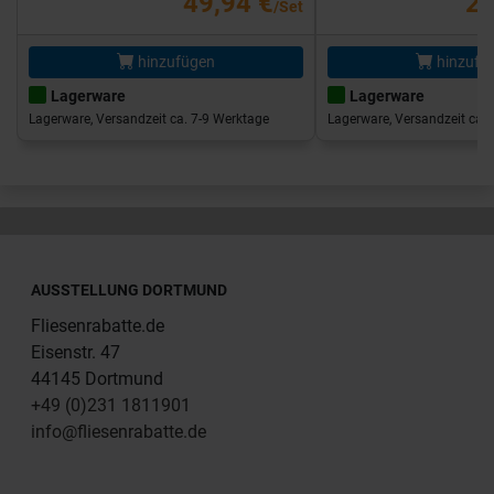
49,94 €
25
/Set
hinzufügen
hinzufü
Lagerware
Lagerware
Lagerware, Versandzeit ca. 7-9 Werktage
Lagerware, Versandzeit ca. 
AUSSTELLUNG DORTMUND
Fliesenrabatte.de
Eisenstr. 47
44145 Dortmund
+49 (0)231 1811901
info@fliesenrabatte.de