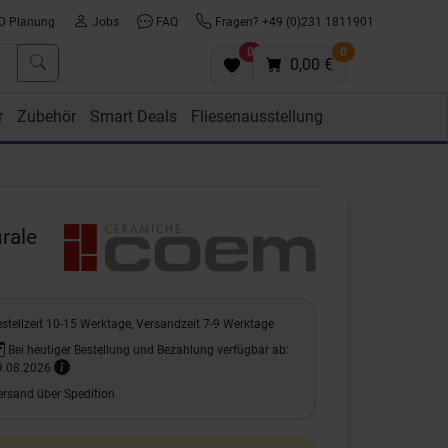
D Planung
Jobs
FAQ
Fragen? +49 (0)231 1811901
0
0
0,00 €
r
Zubehör
Smart Deals
Fliesenausstellung
rale
stellzeit 10-15 Werktage, Versandzeit 7-9 Werktage
Bei heutiger Bestellung und Bezahlung verfügbar ab:
9.08.2026
ersand über Spedition