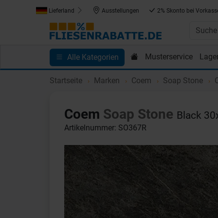
Lieferland
Ausstellungen
2% Skonto bei Vorkass
Musterservice
Lage
Alle Kategorien
Kundenprojekte
Blog
Einkaufen bei Fliesenrab
Startseite
Marken
Coem
Soap Stone
C
Coem
Soap Stone
Black 30
Artikelnummer: SO367R