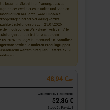
itte beachten Sie bei Ihrer Planung, dass es
ufgrund der Werksferien in Italien und Spanien
usschließlich bei Bestellware-Fliesen
zu
erzögerungen bei der Verladung kommt.
ezahlte Bestellungen bis zum 25.07.2026
erden noch vor den Werksferien verladen. Alle
estellungen danach treffen erst ab dem
7.09.2026 am Lager in Dortmund ein.
Sämtliche
agerware sowie alle anderen Produktgruppen
ersenden wir weiterhin regulär (Lieferzeit 7–9
erktage).
48,94 €
/m²
Gesamtpreis / Liefermenge
52,86 €
Stück:
6
/ Pakete:
1