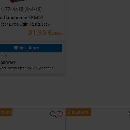
Nr.: 7744415 (444-15)
ro Bauchemie
FKM XL
leber Extra Light 15 Kg Sack
31,95 €
/Sack
hinzufügen
 / kg
agerware
are, Versandzeit ca. 7-9 Werktage
room
Showroom