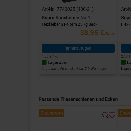
Art-Nr.: 7740025 (400-21)
Art-
Sopro Bauchemie
No.1
Sop
Flexkleber S1-Norm 25 kg Sack
Flexk
38,95 €
/Sack
hinzufügen
1,56 € / kg
2,13 €
Lagerware
L
Lagerware, Versandzeit ca. 7-9 Werktage
Lagerw
Passende Fliesenschienen und Ecken
Showroom
Show