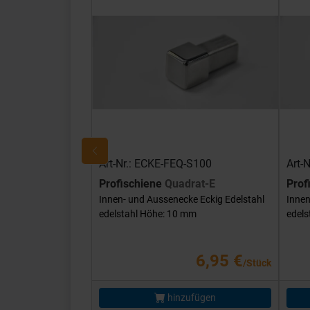
Art-Nr.: ECKE-FEQ-S100
Art-
Profischiene
Quadrat-E
Prof
Innen- und Aussenecke Eckig Edelstahl
Innen
edelstahl Höhe: 10 mm
edels
6,95 €
/Stück
hinzufügen