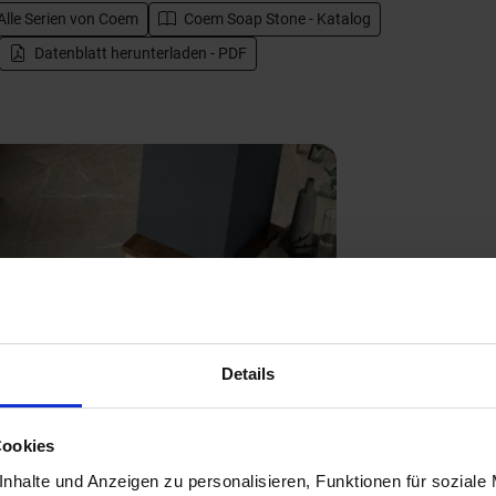
Alle Serien von
Coem
Coem Soap Stone - Katalog
Datenblatt herunterladen - PDF
Next
Details
Cookies
nhalte und Anzeigen zu personalisieren, Funktionen für soziale