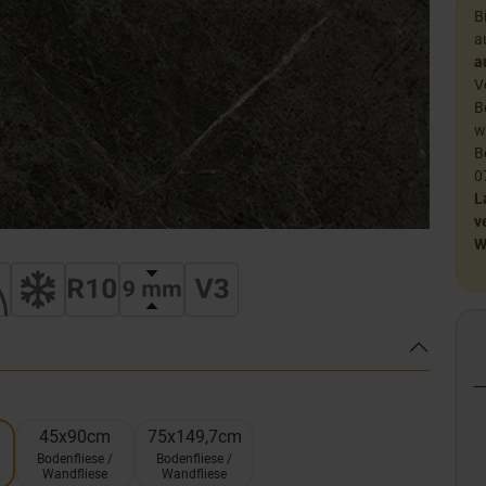
B
a
a
V
B
w
B
0
L
v
W
45x90cm
75x149,7cm
Bodenfliese /
Bodenfliese /
Wandfliese
Wandfliese