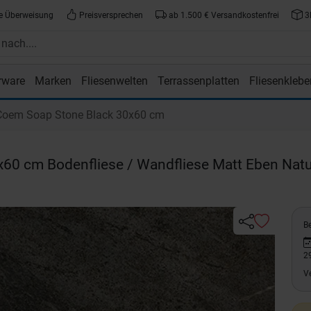
e Überweisung
Preisversprechen
ab 1.500 € Versandkostenfrei
3
rware
Marken
Fliesenwelten
Terrassenplatten
Fliesenklebe
atte.de
oem Soap Stone Black 30x60 cm
x60 cm Bodenfliese / Wandfliese Matt Eben Natu
Be
2
V