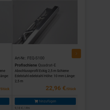
Art-Nr.: FEQ-S100
Art-Nr.: FEQ-SG
Profischiene
Quadrat-E
Profischiene
Qu
iene
Abschlussprofil Eckig 2,5 m Schiene
Abschlussprofil Ec
Länge:
Edelstahl edelstahl Höhe: 10 mm Länge:
Edelstahl edelstah
2,5 m
mm Länge: 2,5 m
22,96 €
/Stück
/Stück
hinzufügen
hi
9,18 € / lfm
11,58 € / lfm