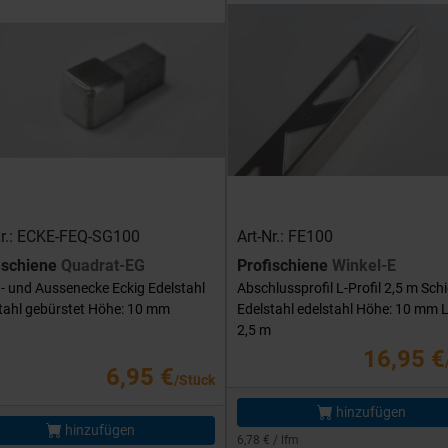
Nr.: ECKE-FEQ-SG100
Art-Nr.: FE100
ischiene
Quadrat-EG
Profischiene
Winkel-E
- und Aussenecke Eckig Edelstahl
Abschlussprofil L-Profil 2,5 m Sch
tahl gebürstet Höhe: 10 mm
Edelstahl edelstahl Höhe: 10 mm 
2,5 m
16,95 €
6,95 €
/Stück
hinzufügen
hinzufügen
6,78 € / lfm