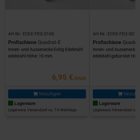
Art-Nr.: ECKE-FEQ-S100
Art-Nr.: ECKE-FEQ-SG10
Profischiene
Quadrat-E
Profischiene
Quadra
Innen- und Aussenecke Eckig Edelstahl
Innen- und Aussenecke E
edelstahl Höhe: 10 mm
edelstahl gebürstet Hö
6,95 €
/Stück
hinzufügen
hinzufü
Lagerware
Lagerware
Lagerware, Versandzeit ca. 7-9 Werktage
Lagerware, Versandzeit ca. 