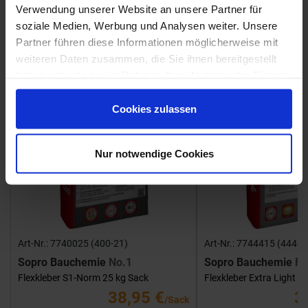
Fliesenkleber
Verwendung unserer Website an unsere Partner für
soziale Medien, Werbung und Analysen weiter. Unsere
Showroom
Showroom
Partner führen diese Informationen möglicherweise mit
weiteren Daten zusammen, die Sie ihnen bereitgestellt
haben oder die sie im Rahmen Ihrer Nutzung der Dienste
gesammelt haben.
Cookies zulassen
Nur notwendige Cookies
Art-Nr.: 7740025 (400-21)
Art-Nr.: 7744415 (444-1
Sopro Bauchemie
No.1
Sopro Bauchemie
FK
Flexkleber S1-Norm 25 kg Sack
Flexkleber Extra Light 1
38,95 €
3
/Sack