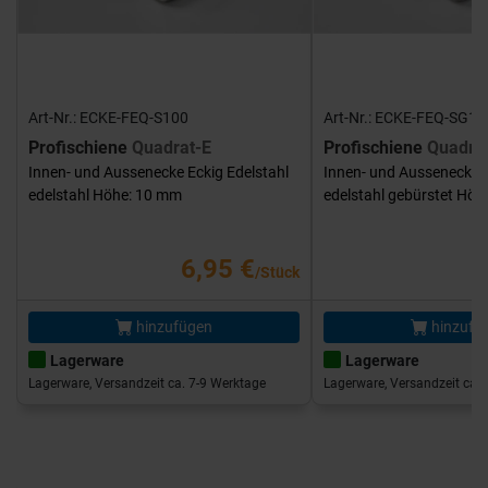
Art-Nr.: ECKE-FEQ-S100
Art-Nr.: ECKE-FEQ-SG10
Profischiene
Quadrat-E
Profischiene
Quadra
Innen- und Aussenecke Eckig Edelstahl
Innen- und Aussenecke E
edelstahl Höhe: 10 mm
edelstahl gebürstet Hö
6,95 €
/Stück
hinzufügen
hinzufü
Lagerware
Lagerware
Lagerware, Versandzeit ca. 7-9 Werktage
Lagerware, Versandzeit ca. 