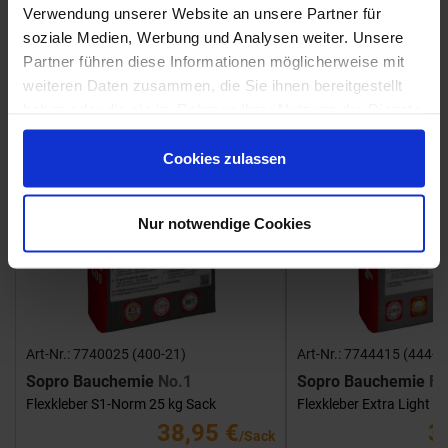
Fliesenkleber
Verwendung unserer Website an unsere Partner für
soziale Medien, Werbung und Analysen weiter. Unsere
Showroom
Showroom
Partner führen diese Informationen möglicherweise mit
weiteren Daten zusammen, die Sie ihnen bereitgestellt
haben oder die sie im Rahmen Ihrer Nutzung der Dienste
gesammelt haben.
Cookies zulassen
Nur notwendige Cookies
Art-Nr.: 7740025 (400-21)
Art-Nr.: 7744415 (444-1
Sopro Bauchemie
No.1
Sopro Bauchemie
FK
Flexkleber S1-Norm 25 kg Sack
Flexkleber Extra Light 1
38,95 €
3
/Sack