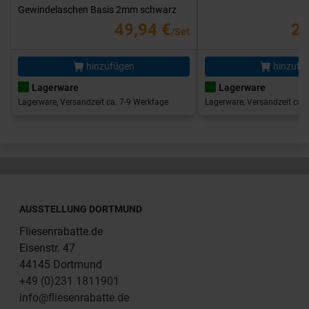
Gewindelaschen Basis 2mm schwarz
49,94 €
25
/Set
hinzufügen
hinzufü
Lagerware
Lagerware
Lagerware, Versandzeit ca. 7-9 Werktage
Lagerware, Versandzeit ca. 
AUSSTELLUNG DORTMUND
Fliesenrabatte.de
Eisenstr. 47
44145 Dortmund
+49 (0)231 1811901
info@fliesenrabatte.de