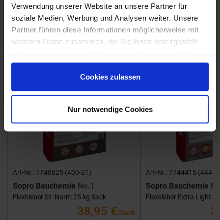
Fliesenkleber
Verwendung unserer Website an unsere Partner für
soziale Medien, Werbung und Analysen weiter. Unsere
Showroom
Showroom
Partner führen diese Informationen möglicherweise mit
weiteren Daten zusammen, die Sie ihnen bereitgestellt
haben oder die sie im Rahmen Ihrer Nutzung der Dienste
gesammelt haben.
Cookies zulassen
Nur notwendige Cookies
Art-Nr.: 7740025 (400-21)
Art-Nr.: 7744415 (444-1
Sopro Bauchemie
No.1
Sopro Bauchemie
FK
Flexkleber S1-Norm 25 kg Sack
Flexkleber Extra Light 1
38,95 €
3
/Sack