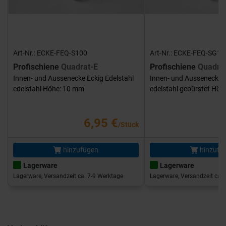
Art-Nr.: ECKE-FEQ-S100
Art-Nr.: ECKE-FEQ-SG10
Profischiene
Quadrat-E
Profischiene
Quadra
Innen- und Aussenecke Eckig Edelstahl
Innen- und Aussenecke E
edelstahl Höhe: 10 mm
edelstahl gebürstet Hö
6,95 €
/Stück
hinzufügen
hinzufü
Lagerware
Lagerware
Lagerware, Versandzeit ca. 7-9 Werktage
Lagerware, Versandzeit ca. 