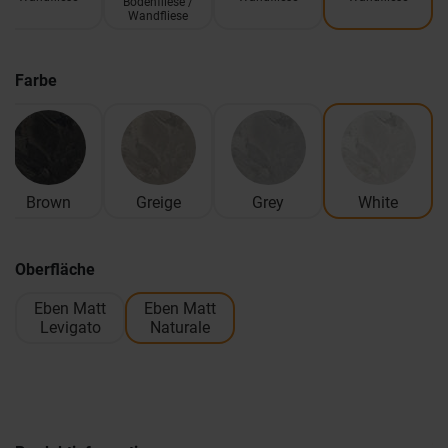
Bodenfliese /
Wandfliese
Farbe
Brown
Greige
Grey
White
Oberfläche
Eben Matt
Eben Matt
Levigato
Naturale