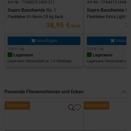
Art-Nr.: 7740025 (400-21)
Art-Nr.: 7744415 (444-1
Sopro Bauchemie
No.1
Sopro Bauchemie
FK
Flexkleber S1-Norm 25 kg Sack
Flexkleber Extra Light 1
38,95 €
3
/Sack
hinzufügen
hinzufü
1,56 € / kg
2,13 € / kg
Lagerware
Lagerware
Lagerware, Versandzeit ca. 7-9 Werktage
Lagerware, Versandzeit ca. 
Passende Fliesenschienen und Ecken
Showroom
Showroom