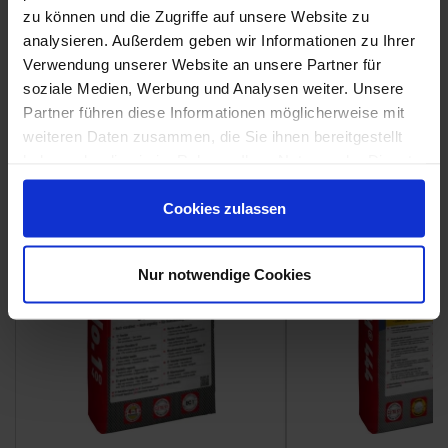
zu können und die Zugriffe auf unsere Website zu
Weitere Serien von Coem
analysieren. Außerdem geben wir Informationen zu Ihrer
Verwendung unserer Website an unsere Partner für
soziale Medien, Werbung und Analysen weiter. Unsere
Fliesenkleber
Partner führen diese Informationen möglicherweise mit
weiteren Daten zusammen, die Sie ihnen bereitgestellt
Showroom
Showroom
haben oder die sie im Rahmen Ihrer Nutzung der Dienste
gesammelt haben.
Cookies zulassen
Nur notwendige Cookies