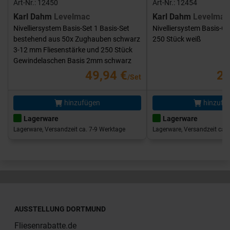
Art-Nr.: 12450
Art-Nr.: 12454
Karl Dahm
Levelmac
Karl Dahm
Levelmac
Nivelliersystem Basis-Set 1 Basis-Set
Nivelliersystem Basis-G
bestehend aus 50x Zughauben schwarz
250 Stück weiß
3-12 mm Fliesenstärke und 250 Stück
Gewindelaschen Basis 2mm schwarz
49,94 €
25
/Set
hinzufügen
hinzufü
Lagerware
Lagerware
Lagerware, Versandzeit ca. 7-9 Werktage
Lagerware, Versandzeit ca. 
AUSSTELLUNG DORTMUND
Fliesenrabatte.de