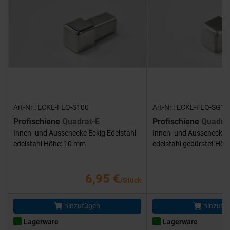
Art-Nr.: ECKE-FEQ-S100
Art-Nr.: ECKE-FEQ-SG10
Profischiene
Quadrat-E
Profischiene
Quadra
Innen- und Aussenecke Eckig Edelstahl
Innen- und Aussenecke E
edelstahl Höhe: 10 mm
edelstahl gebürstet Hö
6,95 €
/Stück
hinzufügen
hinzufü
Lagerware
Lagerware