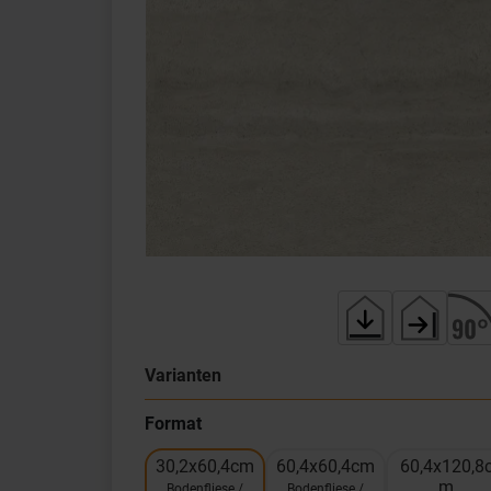
Varianten
Format
30,2x60,4cm
60,4x60,4cm
60,4x120,8
m
Bodenfliese /
Bodenfliese /