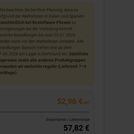
itte beachten Sie bei Ihrer Planung, dass es
ufgrund der Werksferien in Italien und Spanien
usschließlich bei Bestellware-Fliesen
zu
erzögerungen bei der Verladung kommt.
ezahlte Bestellungen bis zum 25.07.2026
erden noch vor den Werksferien verladen. Alle
estellungen danach treffen erst ab dem
7.09.2026 am Lager in Dortmund ein.
Sämtliche
agerware sowie alle anderen Produktgruppen
ersenden wir weiterhin regulär (Lieferzeit 7–9
erktage).
52,96 €
/m²
Gesamtpreis / Liefermenge
57,82 €