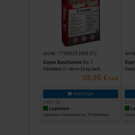
Art-Nr.: 7740025 (400-21)
Art-
Sopro Bauchemie
No.1
Sop
Flexkleber S1-Norm 25 kg Sack
Flexk
38,95 €
/Sack
hinzufügen
1,56 € / kg
2,13 €
Lagerware
L
Lagerware, Versandzeit ca. 7-9 Werktage
Lagerw