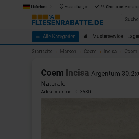
Lieferland
Ausstellungen
2% Skonto bei Vorkass
Musterservice
Lage
Alle Kategorien
Kundenprojekte
Blog
Einkaufen bei Fliesenrab
Startseite
Marken
Coem
Incisa
Coem I
Coem
Incisa
Argentum 30.2x6
Naturale
Artikelnummer: CI363R