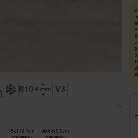
B
a
a
V
B
w
B
0
L
v
W
c
75x149,7cm
90,6x90,6cm
Bodenfliese /
Bodenfliese /