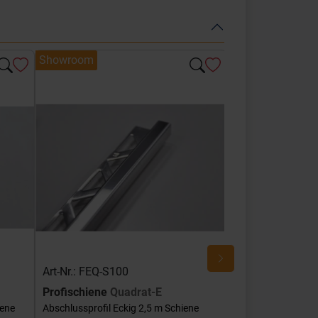
Showroom
Showroom
Art-Nr.: FEQ-S100
Art-Nr.: FEQ-SG
Profischiene
Quadrat-E
Profischiene
Qu
iene
Abschlussprofil Eckig 2,5 m Schiene
Abschlussprofil Ec