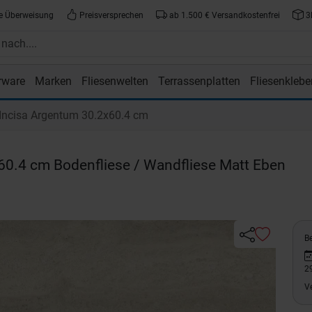
e Überweisung
Preisversprechen
ab 1.500 € Versandkostenfrei
3
rware
Marken
Fliesenwelten
Terrassenplatten
Fliesenklebe
atte.de
ncisa Argentum 30.2x60.4 cm
0.4 cm Bodenfliese / Wandfliese Matt Eben
Be
2
V