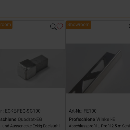
room
Showroom
Nr.: ECKE-FEQ-SG100
Art-Nr.: FE100
ischiene
Quadrat-EG
Profischiene
Winkel-E
- und Aussenecke Eckig Edelstahl
Abschlussprofil L-Profil 2,5 m Sch