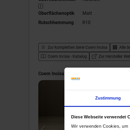
Oberflächenoptik
Matt
Rutschhemmung
R10
Zur kompletten Serie
Coem Incisa
Alle S
Coem Incisa - Katalog
Zur Hersteller We
Coem Incisa Impressionen
Zustimmung
Diese Webseite verwendet 
Wir verwenden Cookies, um I