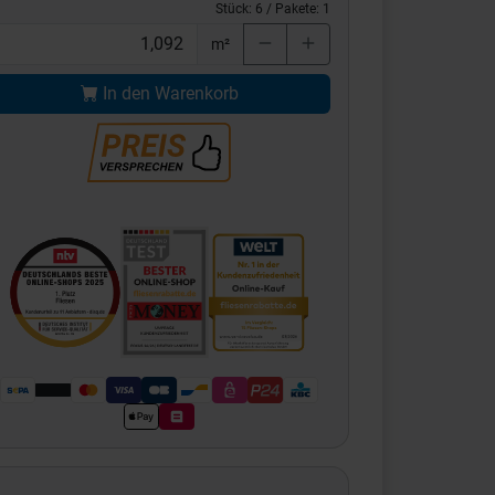
Stück:
6
/ Pakete:
1
m²
In den Warenkorb