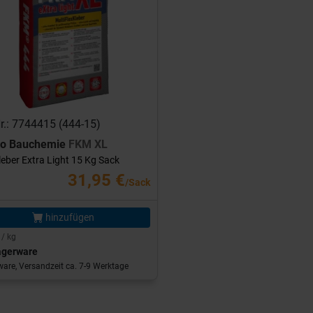
Nr.: 7744415 (444-15)
ro Bauchemie
FKM XL
leber Extra Light 15 Kg Sack
31,95 €
/Sack
hinzufügen
 / kg
agerware
are, Versandzeit ca. 7-9 Werktage