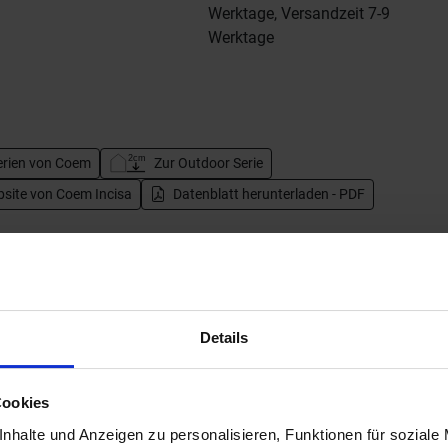
Werktage, Versandzeit 7-9
Werktage
erien von
Coem
Zur Outdoor Serie
bsite von Coem Incisa
Datenblatt herunterladen - PDF
Details
Cookies
nhalte und Anzeigen zu personalisieren, Funktionen für soziale