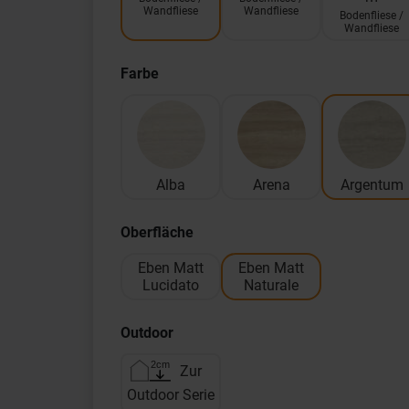
Wandfliese
Wandfliese
Bodenfliese /
Wandfliese
Farbe
Alba
Arena
Argentum
Oberfläche
Eben Matt
Eben Matt
Lucidato
Naturale
Outdoor
Zur
Outdoor Serie