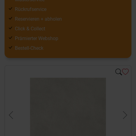
Rückrufservice
Reservieren + abholen
Click & Collect
Prämierter Webshop
Bestell-Check
Previous
Next