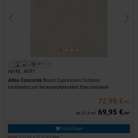
Previous
Next
Art-Nr.: AYR1
Atlas Concorde
Boost Expression Outdoor
Ice 60x60x2 cm Terrassenplatte Matt Eben Sensitech
72,95 €
/m²
69,95 €
ab 21.6 m²
/m²
hinzufügen
Inhalt: 0,72 m² = 52,52 €/Paket