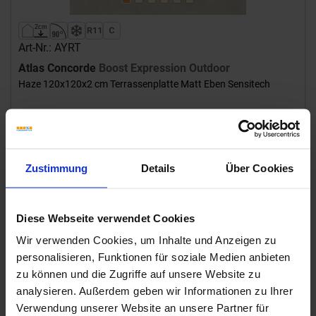
Art-Nr.: AYRT
Atlas Concorde
Boost Expression Outdoor
Haze 120x120x2 cm Terrassenplatte Matt Eben Sensitech
107,94 €
/m²
hinzufügen
Zustimmung
Details
Über Cookies
Inhalt: 1,44 m² = 155,44 €/Paket
Wird für sie bestellt
Bestellzeit 10-15 Werktage, Versandzeit 7-9 Werktage
Diese Webseite verwendet Cookies
Wir verwenden Cookies, um Inhalte und Anzeigen zu
personalisieren, Funktionen für soziale Medien anbieten
zu können und die Zugriffe auf unsere Website zu
analysieren. Außerdem geben wir Informationen zu Ihrer
Verwendung unserer Website an unsere Partner für